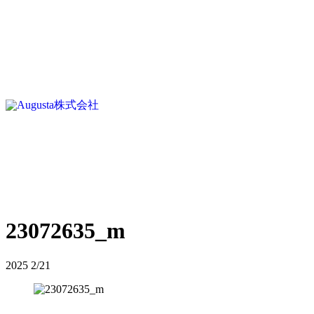
23072635_m
2025
2/21